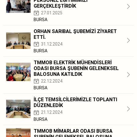
PERSONEL EĞİTİMİMİZİ
GERÇEKLEŞTİRDİK
27.01.2025
BURSA
ORHAN SARIBAL ŞUBEMİZİ ZİYARET
ETTİ.
31.12.2024
BURSA
TMMOB ELEKTRİK MÜHENDİSLERİ
ODASI BURSA ŞUBENİN GELENEKSEL
BALOSUNA KATILDIK
22.12.2024
BURSA
İLÇE TEMSİLCİLERİMİZLE TOPLANTI
DÜZENLEDİK
21.12.2024
BURSA
TMMOB MİMARLAR ODASI BURSA
ŞUBENİN GELENEKSEL BALOSUNA