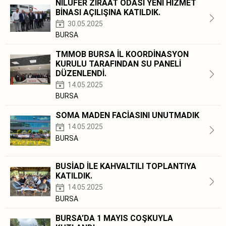
NİLÜFER ZİRAAT ODASI YENİ HİZMET
BİNASI AÇILIŞINA KATILDIK.
30.05.2025
BURSA
TMMOB BURSA İL KOORDİNASYON
KURULU TARAFINDAN SU PANELİ
DÜZENLENDİ.
14.05.2025
BURSA
SOMA MADEN FACİASINI UNUTMADIK
14.05.2025
BURSA
BUSİAD İLE KAHVALTILI TOPLANTIYA
KATILDIK.
14.05.2025
BURSA
BURSA’DA 1 MAYIS COŞKUYLA