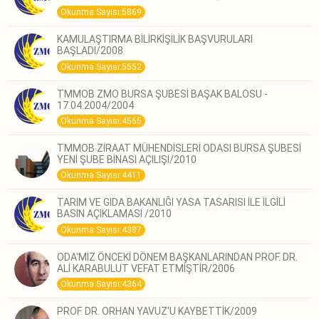
Okunma Sayısı:5869
KAMULAŞTIRMA BİLİRKİŞİLİK BAŞVURULARI
BAŞLADI/2008
Okunma Sayısı:5552
TMMOB ZMO BURSA ŞUBESİ BAŞAK BALOSU -
17.04.2004/2004
Okunma Sayısı:4565
TMMOB ZİRAAT MÜHENDİSLERİ ODASI BURSA ŞUBESİ
YENİ ŞUBE BİNASI AÇILIŞI/2010
Okunma Sayısı:4411
TARIM VE GIDA BAKANLIĞI YASA TASARISI İLE İLGİLİ
BASIN AÇIKLAMASI /2010
Okunma Sayısı:4387
ODA'MIZ ÖNCEKİ DÖNEM BAŞKANLARINDAN PROF. DR.
ALİ KARABULUT VEFAT ETMİŞTİR/2006
Okunma Sayısı:4364
PROF. DR. ORHAN YAVUZ'U KAYBETTİK/2009