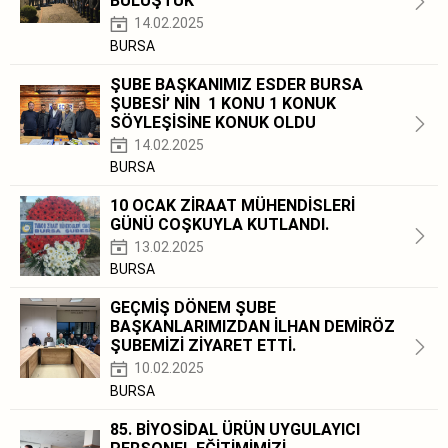
BULUŞTUK
14.02.2025
BURSA
ŞUBE BAŞKANIMIZ ESDER BURSA
ŞUBESİ’ NİN 1 KONU 1 KONUK
SÖYLEŞİSİNE KONUK OLDU
14.02.2025
BURSA
10 OCAK ZİRAAT MÜHENDİSLERİ
GÜNÜ COŞKUYLA KUTLANDI.
13.02.2025
BURSA
GEÇMİŞ DÖNEM ŞUBE
BAŞKANLARIMIZDAN İLHAN DEMİRÖZ
ŞUBEMİZİ ZİYARET ETTİ.
10.02.2025
BURSA
85. BİYOSİDAL ÜRÜN UYGULAYICI