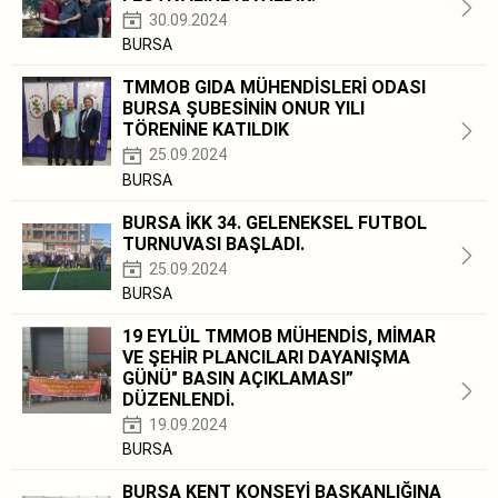
30.09.2024
BURSA
TMMOB GIDA MÜHENDİSLERİ ODASI
BURSA ŞUBESİNİN ONUR YILI
TÖRENİNE KATILDIK
25.09.2024
BURSA
BURSA İKK 34. GELENEKSEL FUTBOL
TURNUVASI BAŞLADI.
25.09.2024
BURSA
19 EYLÜL TMMOB MÜHENDİS, MİMAR
VE ŞEHİR PLANCILARI DAYANIŞMA
GÜNÜ" BASIN AÇIKLAMASI”
DÜZENLENDİ.
19.09.2024
BURSA
BURSA KENT KONSEYİ BAŞKANLIĞINA