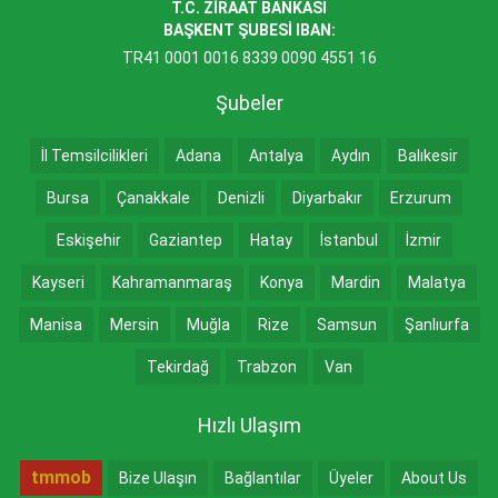
T.C. ZİRAAT BANKASI
BAŞKENT ŞUBESİ IBAN:
TR41 0001 0016 8339 0090 4551 16
Şubeler
İl Temsilcilikleri
Adana
Antalya
Aydın
Balıkesir
Bursa
Çanakkale
Denizli
Diyarbakır
Erzurum
Eskişehir
Gaziantep
Hatay
İstanbul
İzmir
Kayseri
Kahramanmaraş
Konya
Mardin
Malatya
Manisa
Mersin
Muğla
Rize
Samsun
Şanlıurfa
Tekirdağ
Trabzon
Van
Hızlı Ulaşım
tmmob
Bize Ulaşın
Bağlantılar
Üyeler
About Us