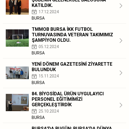
KATILDIK.
17.12.2024
BURSA
TMMOB BURSA İKK FUTBOL
TURNUVASINDA VETERAN TAKIMIMIZ
ŞAMPİYON OLDU.
05.12.2024
BURSA
YENİ DÖNEM GAZETESİNİ ZİYARETTE
BULUNDUK
15.11.2024
BURSA
84. BİYOSİDAL ÜRÜN UYGULAYICI
PERSONEL EĞİTİMİMİZİ
GERÇEKLEŞTİRDİK
25.10.2024
BURSA
BURSA'DA BUGÜN: BURSA'DA DÜNYA