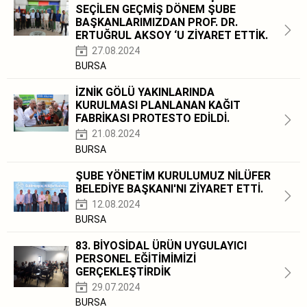
SEÇİLEN GEÇMİŞ DÖNEM ŞUBE
BAŞKANLARIMIZDAN PROF. DR.
ERTUĞRUL AKSOY ‘U ZİYARET ETTİK.
27.08.2024
BURSA
İZNİK GÖLÜ YAKINLARINDA
KURULMASI PLANLANAN KAĞIT
FABRİKASI PROTESTO EDİLDİ.
21.08.2024
BURSA
ŞUBE YÖNETİM KURULUMUZ NİLÜFER
BELEDİYE BAŞKANI'NI ZİYARET ETTİ.
12.08.2024
BURSA
83. BİYOSİDAL ÜRÜN UYGULAYICI
PERSONEL EĞİTİMİMİZİ
GERÇEKLEŞTİRDİK
29.07.2024
BURSA