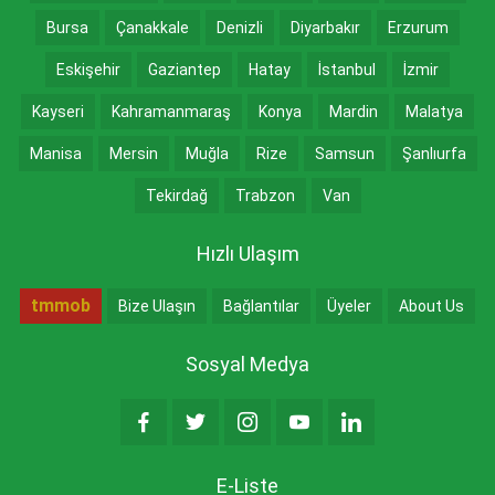
Bursa
Çanakkale
Denizli
Diyarbakır
Erzurum
Eskişehir
Gaziantep
Hatay
İstanbul
İzmir
Kayseri
Kahramanmaraş
Konya
Mardin
Malatya
Manisa
Mersin
Muğla
Rize
Samsun
Şanlıurfa
Tekirdağ
Trabzon
Van
Hızlı Ulaşım
tmmob
Bize Ulaşın
Bağlantılar
Üyeler
About Us
Sosyal Medya
E-Liste