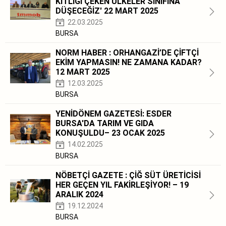
KITLIĞI ÇEKEN ÜLKELER SINIFINA
DÜŞECEĞİZ' 22 MART 2025
22.03.2025
BURSA
NORM HABER : ORHANGAZİ’DE ÇİFTÇİ
EKİM YAPMASIN! NE ZAMANA KADAR?
12 MART 2025
12.03.2025
BURSA
YENİDÖNEM GAZETESİ: ESDER
BURSA'DA TARIM VE GIDA
KONUŞULDU– 23 OCAK 2025
14.02.2025
BURSA
NÖBETÇİ GAZETE : ÇİĞ SÜT ÜRETİCİSİ
HER GEÇEN YIL FAKİRLEŞİYOR! – 19
ARALIK 2024
19.12.2024
BURSA