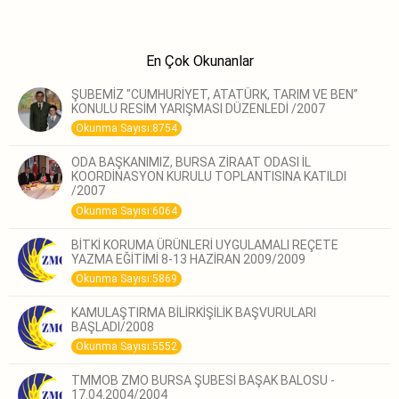
En Çok Okunanlar
ŞUBEMİZ "CUMHURİYET, ATATÜRK, TARIM VE BEN”
KONULU RESİM YARIŞMASI DÜZENLEDİ /2007
Okunma Sayısı:8754
ODA BAŞKANIMIZ, BURSA ZİRAAT ODASI İL
KOORDİNASYON KURULU TOPLANTISINA KATILDI
/2007
Okunma Sayısı:6064
BİTKİ KORUMA ÜRÜNLERİ UYGULAMALI REÇETE
YAZMA EĞİTİMİ 8-13 HAZİRAN 2009/2009
Okunma Sayısı:5869
KAMULAŞTIRMA BİLİRKİŞİLİK BAŞVURULARI
BAŞLADI/2008
Okunma Sayısı:5552
TMMOB ZMO BURSA ŞUBESİ BAŞAK BALOSU -
17.04.2004/2004