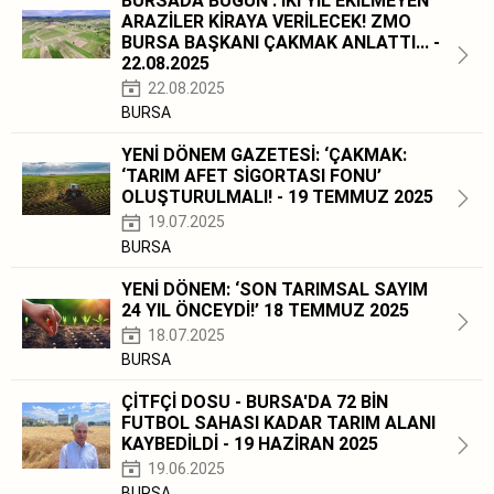
BURSADA BUGÜN : İKİ YIL EKİLMEYEN
ARAZİLER KİRAYA VERİLECEK! ZMO
BURSA BAŞKANI ÇAKMAK ANLATTI... -
22.08.2025
22.08.2025
BURSA
YENİ DÖNEM GAZETESİ: ‘ÇAKMAK:
‘TARIM AFET SİGORTASI FONU’
OLUŞTURULMALI! - 19 TEMMUZ 2025
19.07.2025
BURSA
YENİ DÖNEM: ‘SON TARIMSAL SAYIM
24 YIL ÖNCEYDİ!’ 18 TEMMUZ 2025
18.07.2025
BURSA
ÇİTFÇİ DOSU - BURSA'DA 72 BİN
FUTBOL SAHASI KADAR TARIM ALANI
KAYBEDİLDİ - 19 HAZİRAN 2025
19.06.2025
BURSA