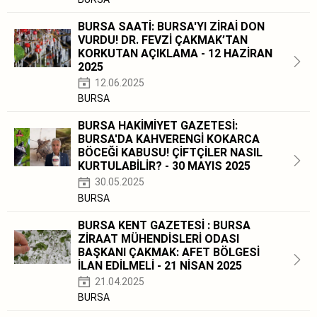
BURSA SAATİ: BURSA'YI ZİRAİ DON
VURDU! DR. FEVZİ ÇAKMAK’TAN
KORKUTAN AÇIKLAMA - 12 HAZİRAN
2025
12.06.2025
BURSA
BURSA HAKİMİYET GAZETESİ:
BURSA'DA KAHVERENGİ KOKARCA
BÖCEĞİ KABUSU! ÇİFTÇİLER NASIL
KURTULABİLİR? - 30 MAYIS 2025
30.05.2025
BURSA
BURSA KENT GAZETESİ : BURSA
ZİRAAT MÜHENDİSLERİ ODASI
BAŞKANI ÇAKMAK: AFET BÖLGESİ
İLAN EDİLMELİ - 21 NİSAN 2025
21.04.2025
BURSA