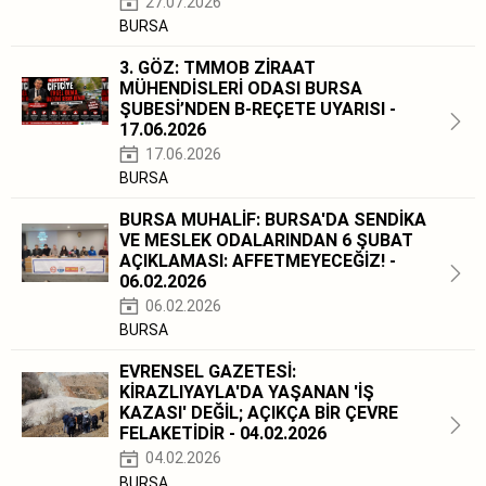
27.07.2026
BURSA
3. GÖZ: TMMOB ZİRAAT
MÜHENDİSLERİ ODASI BURSA
ŞUBESİ’NDEN B-REÇETE UYARISI -
17.06.2026
17.06.2026
BURSA
BURSA MUHALİF: BURSA'DA SENDİKA
VE MESLEK ODALARINDAN 6 ŞUBAT
AÇIKLAMASI: AFFETMEYECEĞİZ! -
06.02.2026
06.02.2026
BURSA
EVRENSEL GAZETESİ:
KİRAZLIYAYLA'DA YAŞANAN 'İŞ
KAZASI' DEĞİL; AÇIKÇA BİR ÇEVRE
FELAKETİDİR - 04.02.2026
04.02.2026
BURSA