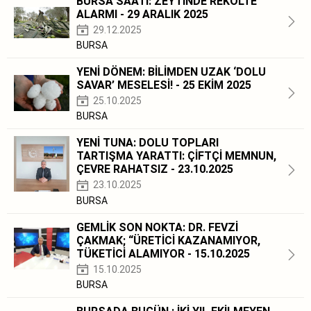
BURSA SAATİ: ZEYTİNDE REKOLTE
ALARMI - 29 ARALIK 2025
29.12.2025
BURSA
YENİ DÖNEM: BİLİMDEN UZAK ‘DOLU
SAVAR’ MESELESİ! - 25 EKİM 2025
25.10.2025
BURSA
YENİ TUNA: DOLU TOPLARI
TARTIŞMA YARATTI: ÇİFTÇİ MEMNUN,
ÇEVRE RAHATSIZ - 23.10.2025
23.10.2025
BURSA
GEMLİK SON NOKTA: DR. FEVZİ
ÇAKMAK; “ÜRETİCİ KAZANAMIYOR,
TÜKETİCİ ALAMIYOR - 15.10.2025
15.10.2025
BURSA