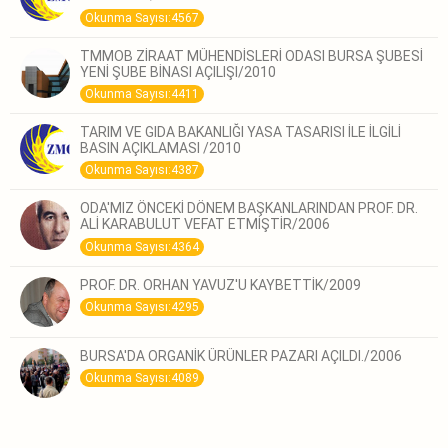
Okunma Sayısı:4567
TMMOB ZİRAAT MÜHENDİSLERİ ODASI BURSA ŞUBESİ
YENİ ŞUBE BİNASI AÇILIŞI/2010
Okunma Sayısı:4411
TARIM VE GIDA BAKANLIĞI YASA TASARISI İLE İLGİLİ
BASIN AÇIKLAMASI /2010
Okunma Sayısı:4387
ODA'MIZ ÖNCEKİ DÖNEM BAŞKANLARINDAN PROF. DR.
ALİ KARABULUT VEFAT ETMİŞTİR/2006
Okunma Sayısı:4364
PROF. DR. ORHAN YAVUZ'U KAYBETTİK/2009
Okunma Sayısı:4295
BURSA'DA ORGANİK ÜRÜNLER PAZARI AÇILDI./2006
Okunma Sayısı:4089