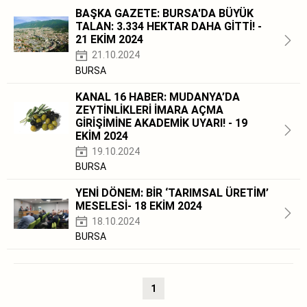
BAŞKA GAZETE: BURSA'DA BÜYÜK
TALAN: 3.334 HEKTAR DAHA GİTTİ! -
21 EKİM 2024
21.10.2024
BURSA
KANAL 16 HABER: MUDANYA’DA
ZEYTİNLİKLERİ İMARA AÇMA
GİRİŞİMİNE AKADEMİK UYARI! - 19
EKİM 2024
19.10.2024
BURSA
YENİ DÖNEM: BİR ‘TARIMSAL ÜRETİM’
MESELESİ- 18 EKİM 2024
18.10.2024
BURSA
1