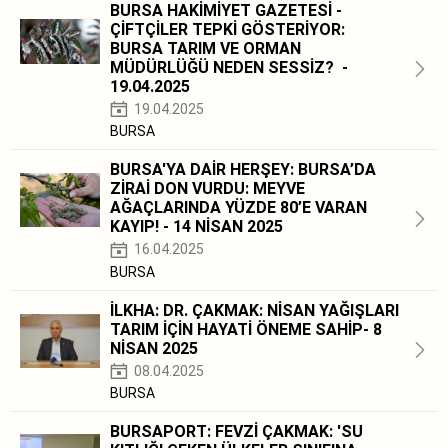
BURSA HAKİMİYET GAZETESİ -
ÇİFTÇİLER TEPKİ GÖSTERİYOR:
BURSA TARIM VE ORMAN
MÜDÜRLÜĞÜ NEDEN SESSİZ? -
19.04.2025
19.04.2025
BURSA
BURSA'YA DAİR HERŞEY: BURSA’DA
ZİRAİ DON VURDU: MEYVE
AĞAÇLARINDA YÜZDE 80’E VARAN
KAYIP! - 14 NİSAN 2025
16.04.2025
BURSA
İLKHA: DR. ÇAKMAK: NİSAN YAĞIŞLARI
TARIM İÇİN HAYATİ ÖNEME SAHİP- 8
NİSAN 2025
08.04.2025
BURSA
BURSAPORT: FEVZİ ÇAKMAK: 'SU