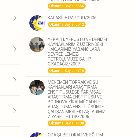
Okunma Sayısı:5656
KAPASİTE RAPORU/2006
Okunma Sayısı:5512
YERALTI, YERÜSTÜ VE DENİZEL
KAYNAKLARIMIZ ÜZERİNDEKİ
HAKLARIMIZ YABANCILARA
DEVREDİLEMEZ-
PETROLÜMÜZE SAHİP
ÇIKACAĞIZ/2007
Okunma Sayısı:4716
MENEMEN TOPRAK VE SU
KAYNAKLARI ARAŞTIRMA
ENSTİTÜSÜ,EGE TARIMSAL
ARAŞTIRMA ENSTİTÜSÜ VE
BORNOVA ZİRAİ MÜCADELE
ARAŞTIRMA ENSTİTÜSÜNDE
ÇALIŞAN MESLEKTAŞLARIMIZI
ZİYARET ETTİK/2006
Okunma Sayısı:4108
ODA ŞUBE LOKALİ VE EĞİTİM