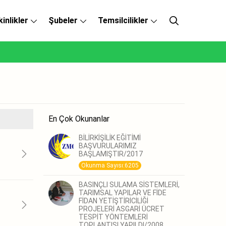
kinlikler
Şubeler
Temsilcilikler
En Çok Okunanlar
BİLİRKİŞİLİK EĞİTİMİ
BAŞVURULARIMIZ
BAŞLAMIŞTIR/2017
Okunma Sayısı:6205
BASINÇLI SULAMA SİSTEMLERİ,
TARIMSAL YAPILAR VE FİDE
FİDAN YETİŞTİRİCİLİĞİ
PROJELERİ ASGARİ ÜCRET
TESPİT YÖNTEMLERİ
TOPLANTISI YAPILDI/2008