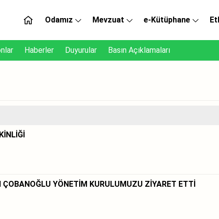
Odamız
Mevzuat
e-Kütüphane
Et
nlar
Haberler
Duyurular
Basın Açıklamaları
İNLİĞİ
N ÇOBANOĞLU YÖNETİM KURULUMUZU ZİYARET ETTİ