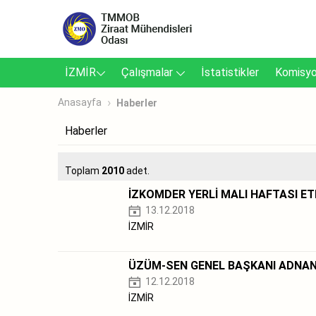
İZMİR
Çalışmalar
İstatistikler
Komisyo
Anasayfa
Haberler
Haberler
Toplam
2010
adet.
İZKOMDER YERLİ MALI HAFTASI ETK
13.12.2018
İZMİR
ÜZÜM-SEN GENEL BAŞKANI ADNA
12.12.2018
İZMİR