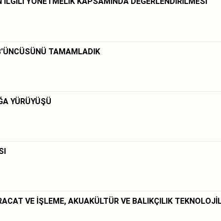
N İLGİLİ YÖNETMELİK KAPSAMINDA DEĞERLENDİRİLMESİ
N 3'ÜNCÜSÜNÜ TAMAMLADIK
ĞA YÜRÜYÜŞÜ
SI
RACAT VE İŞLEME, AKUAKÜLTÜR VE BALIKÇILIK TEKNOLOJİL