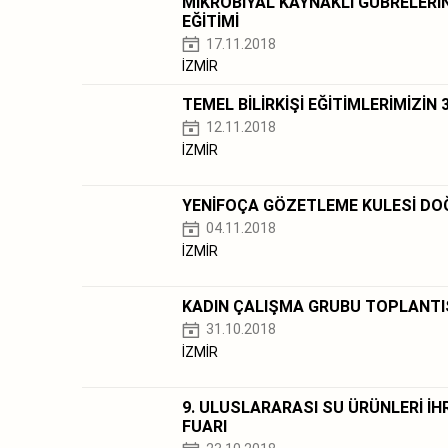
MİKROBİYAL KAYNAKLI GÜBRELERİ
EĞİTİMİ
17.11.2018
İZMİR
TEMEL BİLİRKİŞİ EĞİTİMLERİMİZİ
12.11.2018
İZMİR
YENİFOÇA GÖZETLEME KULESİ DO
04.11.2018
İZMİR
KADIN ÇALIŞMA GRUBU TOPLANTI
31.10.2018
İZMİR
9. ULUSLARARASI SU ÜRÜNLERİ İH
FUARI