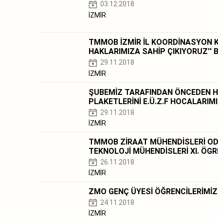
03.12.2018
İZMİR
TMMOB İZMİR İL KOORDİNASYON K
HAKLARIMIZA SAHİP ÇIKIYORUZ'' 
29.11.2018
İZMİR
ŞUBEMİZ TARAFINDAN ÖNCEDEN HAZ
PLAKETLERİNİ E.Ü.Z.F HOCALARIM
29.11.2018
İZMİR
TMMOB ZİRAAT MÜHENDİSLERİ ODAS
TEKNOLOJİ MÜHENDİSLERİ XI. ÖGR
26.11.2018
İZMİR
ZMO GENÇ ÜYESİ ÖĞRENCİLERİMİZE
24.11.2018
İZMİR