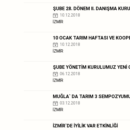
ŞUBE 28. DÖNEM II. DANIŞMA KUR
10.12.2018
İZMİR
10 OCAK TARIM HAFTASI VE KOOPE
10.12.2018
İZMİR
ŞUBE YÖNETİM KURULUMUZ YENİ G
06.12.2018
İZMİR
MUĞLA` DA TARIM 3 SEMPOZYUM
03.12.2018
İZMİR
İZMİR`DE İYİLİK VAR ETKİNLİĞİ