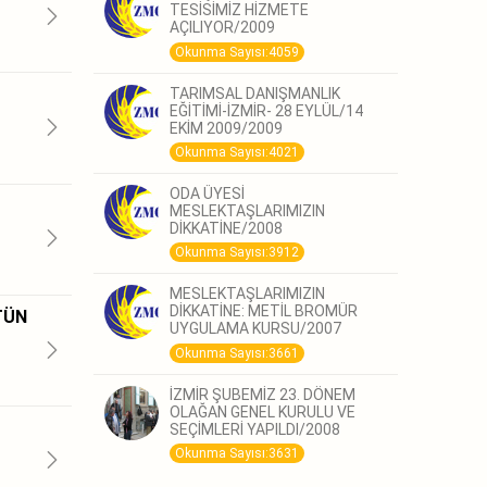
TESİSİMİZ HİZMETE
AÇILIYOR/2009
Okunma Sayısı:4059
TARIMSAL DANIŞMANLIK
EĞİTİMİ-İZMİR- 28 EYLÜL/14
EKİM 2009/2009
Okunma Sayısı:4021
ODA ÜYESİ
MESLEKTAŞLARIMIZIN
DİKKATİNE/2008
Okunma Sayısı:3912
MESLEKTAŞLARIMIZIN
DİKKATİNE: METİL BROMÜR
TÜN
UYGULAMA KURSU/2007
Okunma Sayısı:3661
İZMİR ŞUBEMİZ 23. DÖNEM
OLAĞAN GENEL KURULU VE
SEÇİMLERİ YAPILDI/2008
Okunma Sayısı:3631