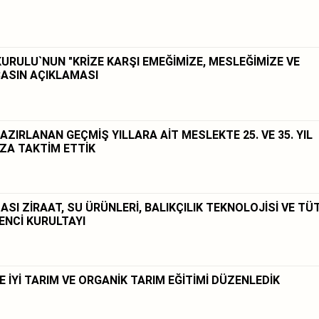
URULU`NUN "KRİZE KARŞI EMEĞİMİZE, MESLEĞİMİZE VE
BASIN AÇIKLAMASI
IRLANAN GEÇMİŞ YILLARA AİT MESLEKTE 25. VE 35. YIL
IZA TAKTİM ETTİK
I ZİRAAT, SU ÜRÜNLERİ, BALIKÇILIK TEKNOLOJİSİ VE TÜ
ENCİ KURULTAYI
 İYİ TARIM VE ORGANİK TARIM EĞİTİMİ DÜZENLEDİK