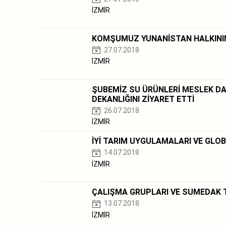
İZMİR
KOMŞUMUZ YUNANİSTAN HALKININ
27.07.2018
İZMİR
ŞUBEMİZ SU ÜRÜNLERİ MESLEK DAL
DEKANLIĞINI ZİYARET ETTİ
26.07.2018
İZMİR
İYİ TARIM UYGULAMALARI VE GLOB
14.07.2018
İZMİR
ÇALIŞMA GRUPLARI VE SUMEDAK 
13.07.2018
İZMİR