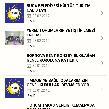
BUCA BELEDİYESİ KÜLTÜR TURİZMİ
ÇALIŞTAYI
09.02.2012
İZMİR
YEREL TOHUMLARIN YETİŞTİRİLMESİ
EĞİTİMİ
08.02.2012
İZMİR
BORNOVA KENT KONSEYİ III. OLAĞAN
GENEL KURULUNA KATILDIK
30.01.2012
İZMİR
TMMOB`YE BAĞLI ODALARIMIZIN
GENEL KURULLARI DEVAM EDİYOR
29.01.2012
İZMİR
TOHUM TAKAS ŞENLİĞİ KEMALPAŞA