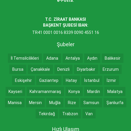
e-Posta:
T.C. ZİRAAT BANKASI
BAŞKENT ŞUBESİ IBAN:
TR41 0001 0016 8339 0090 4551 16
Şubeler
İl Temsilcilikleri
Adana
Antalya
Aydın
Balıkesir
Bursa
Çanakkale
Denizli
Diyarbakır
Erzurum
Eskişehir
Gaziantep
Hatay
İstanbul
İzmir
Kayseri
Kahramanmaraş
Konya
Mardin
Malatya
Manisa
Mersin
Muğla
Rize
Samsun
Şanlıurfa
Tekirdağ
Trabzon
Van
Hızlı Ulaşım