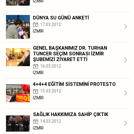
İZMİR
DÜNYA SU GÜNÜ ANKETİ
17.03.2012
İZMİR
GENEL BAŞKANIMIZ DR. TURHAN
TUNCER SEÇİM SONRASI İZMİR
ŞUBEMİZİ ZİYARET ETTİ
16.03.2012
İZMİR
4+4+4 EĞİTİM SİSTEMİNİ PROTESTO
15.03.2012
İZMİR
SAĞLIK HAKKIMIZA SAHİP ÇIKTIK
14.03.2012
İZMİR