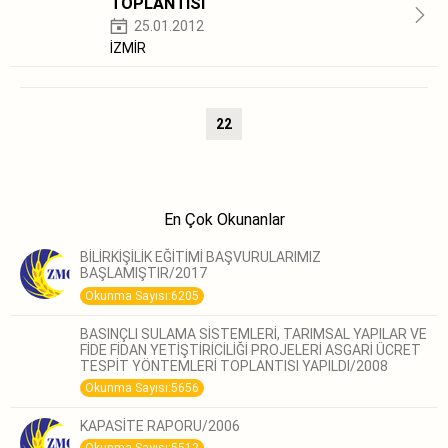
TOPLANTISI
25.01.2012
İZMİR
22
En Çok Okunanlar
BİLİRKİŞİLİK EĞİTİMİ BAŞVURULARIMIZ
BAŞLAMIŞTIR/2017
Okunma Sayısı:6205
BASINÇLI SULAMA SİSTEMLERİ, TARIMSAL YAPILAR VE
FİDE FİDAN YETİŞTİRİCİLİĞİ PROJELERİ ASGARİ ÜCRET
TESPİT YÖNTEMLERİ TOPLANTISI YAPILDI/2008
Okunma Sayısı:5656
KAPASİTE RAPORU/2006