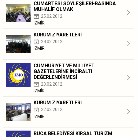
CUMARTESİ SÖYLEŞİLERİ-BASINDA
MUHALİF OLMAK
25.02.2012
İZMİR
KURUM ZİYARETLERİ
24.02.2012
İZMİR
CUMHURİYET VE MİLLİYET
GAZETELERİNE İNCİRALTI
DEĞERLENDİRMESİ
23.02.2012
İZMİR
KURUM ZİYARETLERİ
22.02.2012
İZMİR
BUCA BELEDİYESİ KIRSAL TURİZM