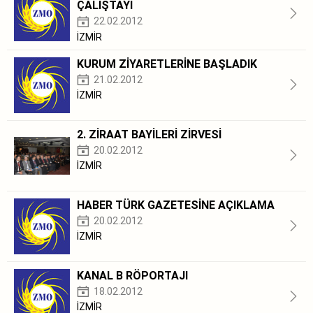
ÇALIŞTAYI
22.02.2012
İZMİR
KURUM ZİYARETLERİNE BAŞLADIK
21.02.2012
İZMİR
2. ZİRAAT BAYİLERİ ZİRVESİ
20.02.2012
İZMİR
HABER TÜRK GAZETESİNE AÇIKLAMA
20.02.2012
İZMİR
KANAL B RÖPORTAJI
18.02.2012
İZMİR