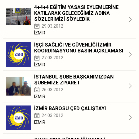
4+4+4 EĞİTİM YASASI EYLEMLERİNE
KATILARAK GELECEĞİMİZ ADINA
SÖZLERİMİZİ SÖYLEDİK
29.03.2012
İZMİR
İŞÇİ SAĞLIĞI VE GÜVENLİĞİ İZMİR
KOORDİNASYONU BASIN AÇIKLAMASI
27.03.2012
İZMİR
İSTANBUL ŞUBE BAŞKANIMIZDAN
ŞUBEMİZE ZİYARET
26.03.2012
İZMİR
İZMİR BAROSU ÇED ÇALIŞTAYI
24.03.2012
İZMİR