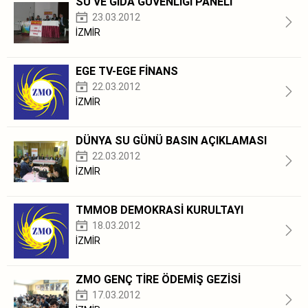
SU VE GIDA GÜVENLİĞİ PANELİ
23.03.2012
İZMİR
EGE TV-EGE FİNANS
22.03.2012
İZMİR
DÜNYA SU GÜNÜ BASIN AÇIKLAMASI
22.03.2012
İZMİR
TMMOB DEMOKRASİ KURULTAYI
18.03.2012
İZMİR
ZMO GENÇ TİRE ÖDEMİŞ GEZİSİ
17.03.2012