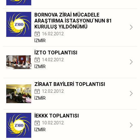
BORNOVA ZİRAİ MÜCADELE
ARAŞTIRMA İSTASYONU`NUN 81
KURULUŞ YILDÖNÜMÜ
16.02.2012
İZMİR
İZTO TOPLANTISI
14.02.2012
İZMİR
ZİRAAT BAYİLERİ TOPLANTISI
12.02.2012
İZMİR
İEKKK TOPLANTISI
10.02.2012
İZMİR