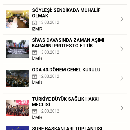
SÖYLEŞİ: SENDİKADA MUHALİF
OLMAK
13.03.2012
İZMİR
SİVAS DAVASINDA ZAMAN AŞIMI
KARARINI PROTESTO ETTİK
13.03.2012
İZMİR
ODA 43.DÖNEM GENEL KURULU
12.03.2012
İZMİR
TÜRKİYE BÜYÜK SAĞLIK HAKKI
MECLİSİ
12.03.2012
İZMİR
ŞUBE BAŞKANLARI TOPLANTISI