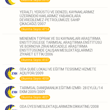
Okunma Sayısı:5512
YERALTI, YERÜSTÜ VE DENİZEL KAYNAKLARIMIZ
ÜZERİNDEKİ HAKLARIMIZ YABANCILARA
DEVREDİLEMEZ-PETROLÜMÜZE SAHİP
ÇIKACAĞIZ/2007
Okunma Sayısı:4714
MENEMEN TOPRAK VE SU KAYNAKLARI ARAŞTIRMA
ENSTİTÜSÜ,EGE TARIMSAL ARAŞTIRMA ENSTİTÜSÜ
VE BORNOVA ZİRAİ MÜCADELE ARAŞTIRMA
ENSTİTÜSÜNDE ÇALIŞAN MESLEKTAŞLARIMIZI
ZİYARET ETTİK/2006
Okunma Sayısı:4107
ODA ŞUBE LOKALİ VE EĞİTİM TESİSİMİZ HİZMETE
AÇILIYOR/2009
Okunma Sayısı:4058
TARIMSAL DANIŞMANLIK EĞİTİMİ-İZMİR- 28 EYLÜL/14
EKİM 2009/2009
Okunma Sayısı:4021
ODA ÜYESİ MESLEKTAŞLARIMIZIN DİKKATİNE/2008