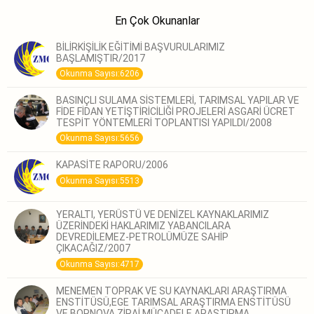
En Çok Okunanlar
BİLİRKİŞİLİK EĞİTİMİ BAŞVURULARIMIZ
BAŞLAMIŞTIR/2017
Okunma Sayısı:6206
BASINÇLI SULAMA SİSTEMLERİ, TARIMSAL YAPILAR VE
FİDE FİDAN YETİŞTİRİCİLİĞİ PROJELERİ ASGARİ ÜCRET
TESPİT YÖNTEMLERİ TOPLANTISI YAPILDI/2008
Okunma Sayısı:5656
KAPASİTE RAPORU/2006
Okunma Sayısı:5513
YERALTI, YERÜSTÜ VE DENİZEL KAYNAKLARIMIZ
ÜZERİNDEKİ HAKLARIMIZ YABANCILARA
DEVREDİLEMEZ-PETROLÜMÜZE SAHİP
ÇIKACAĞIZ/2007
Okunma Sayısı:4717
MENEMEN TOPRAK VE SU KAYNAKLARI ARAŞTIRMA
ENSTİTÜSÜ,EGE TARIMSAL ARAŞTIRMA ENSTİTÜSÜ
VE BORNOVA ZİRAİ MÜCADELE ARAŞTIRMA