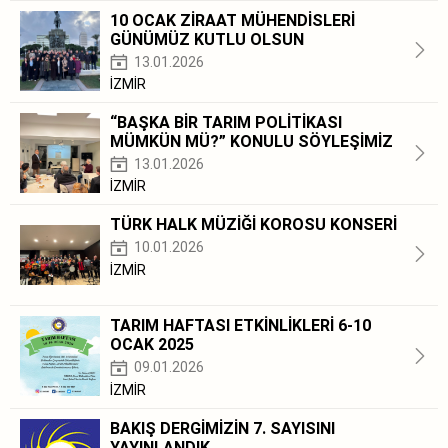
10 OCAK ZİRAAT MÜHENDİSLERİ
GÜNÜMÜZ KUTLU OLSUN
13.01.2026
İZMİR
“BAŞKA BİR TARIM POLİTİKASI
MÜMKÜN MÜ?” KONULU SÖYLEŞİMİZ
13.01.2026
İZMİR
TÜRK HALK MÜZİĞİ KOROSU KONSERİ
10.01.2026
İZMİR
TARIM HAFTASI ETKİNLİKLERİ 6-10
OCAK 2025
09.01.2026
İZMİR
BAKIŞ DERGİMİZİN 7. SAYISINI
YAYINLANDIK