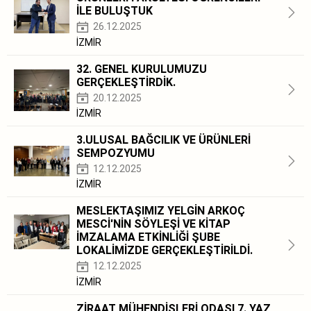
İLE BULUŞTUK
26.12.2025
İZMİR
32. GENEL KURULUMUZU
GERÇEKLEŞTİRDİK.
20.12.2025
İZMİR
3.ULUSAL BAĞCILIK VE ÜRÜNLERİ
SEMPOZYUMU
12.12.2025
İZMİR
MESLEKTAŞIMIZ YELGİN ARKOÇ
MESCİ'NİN SÖYLEŞİ VE KİTAP
İMZALAMA ETKİNLİĞİ ŞUBE
LOKALİMİZDE GERÇEKLEŞTİRİLDİ.
12.12.2025
İZMİR
ZİRAAT MÜHENDİSLERİ ODASI 7. YAZ