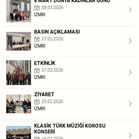
8 MART DÜNYA KADINLAR GÜNÜ
08.03.2026
İZMİR
BASIN AÇIKLAMASI
27.02.2026
İZMİR
ETKİNLİK
27.02.2026
İZMİR
ZİYARET
25.02.2026
İZMİR
KLASİK TÜRK MÜZİĞİ KOROSU
KONSERİ
16.01.2026