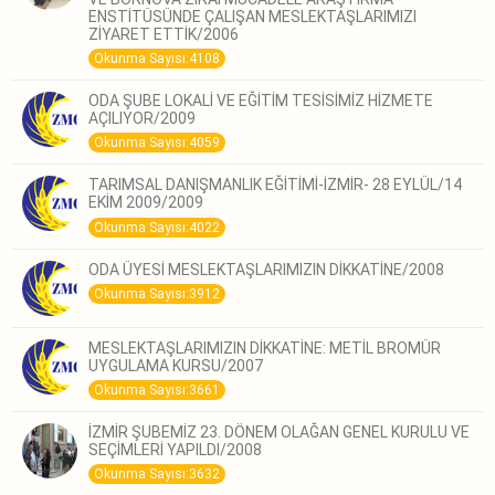
ENSTİTÜSÜNDE ÇALIŞAN MESLEKTAŞLARIMIZI
ZİYARET ETTİK/2006
Okunma Sayısı:4108
ODA ŞUBE LOKALİ VE EĞİTİM TESİSİMİZ HİZMETE
AÇILIYOR/2009
Okunma Sayısı:4059
TARIMSAL DANIŞMANLIK EĞİTİMİ-İZMİR- 28 EYLÜL/14
EKİM 2009/2009
Okunma Sayısı:4022
ODA ÜYESİ MESLEKTAŞLARIMIZIN DİKKATİNE/2008
Okunma Sayısı:3912
MESLEKTAŞLARIMIZIN DİKKATİNE: METİL BROMÜR
UYGULAMA KURSU/2007
Okunma Sayısı:3661
İZMİR ŞUBEMİZ 23. DÖNEM OLAĞAN GENEL KURULU VE
SEÇİMLERİ YAPILDI/2008
Okunma Sayısı:3632