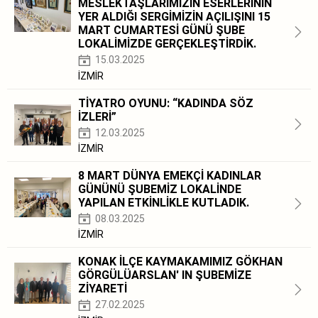
MESLEKTAŞLARIMIZIN ESERLERİNİN
YER ALDIĞI SERGİMİZİN AÇILIŞINI 15
MART CUMARTESİ GÜNÜ ŞUBE
LOKALİMİZDE GERÇEKLEŞTİRDİK.
15.03.2025
İZMİR
TİYATRO OYUNU: “KADINDA SÖZ
İZLERİ”
12.03.2025
İZMİR
8 MART DÜNYA EMEKÇİ KADINLAR
GÜNÜNÜ ŞUBEMİZ LOKALİNDE
YAPILAN ETKİNLİKLE KUTLADIK.
08.03.2025
İZMİR
KONAK İLÇE KAYMAKAMIMIZ GÖKHAN
GÖRGÜLÜARSLAN' IN ŞUBEMİZE
ZİYARETİ
27.02.2025