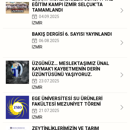
EĞİTİM KAMPI İZMİR SELÇUK’TA
TAMAMLANDI
04.09.2025
İZMİR
BAKIŞ DERGİSİ 6. SAYISI YAYINLANDI
06.08.2025
İZMİR
ÜZGÜNÜZ… MESLEKTAŞIMIZ ÜNAL
KAYMAK’I KAYBETMENİN DERİN
ÜZÜNTÜSÜNÜ YAŞIYORUZ.
23.07.2025
İZMİR
EGE ÜNİVERSİTESİ SU ÜRÜNLERİ
FAKÜLTESİ MEZUNİYET TÖRENİ
21.07.2025
İZMİR
ZEYTİNLİKLERİMİZİN VE TARIM