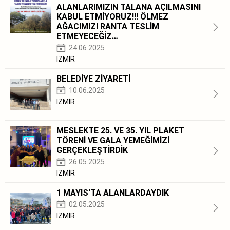
ALANLARIMIZIN TALANA AÇILMASINI
KABUL ETMİYORUZ!!! ÖLMEZ
AĞACIMIZI RANTA TESLİM
ETMEYECEĞİZ…
24.06.2025
İZMİR
BELEDİYE ZİYARETİ
10.06.2025
İZMİR
MESLEKTE 25. VE 35. YIL PLAKET
TÖRENİ VE GALA YEMEĞİMİZİ
GERÇEKLEŞTİRDİK
26.05.2025
İZMİR
1 MAYIS'TA ALANLARDAYDIK
02.05.2025
İZMİR