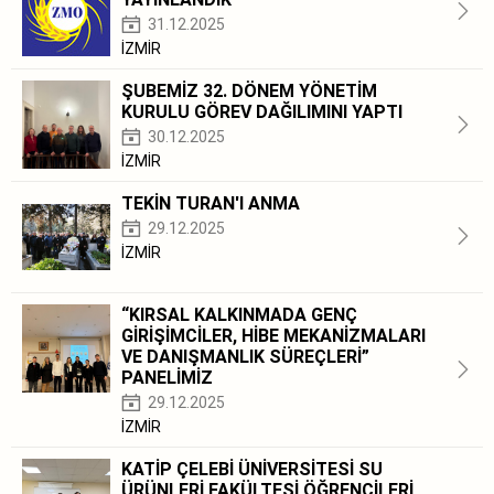
31.12.2025
İZMİR
ŞUBEMİZ 32. DÖNEM YÖNETİM
KURULU GÖREV DAĞILIMINI YAPTI
30.12.2025
İZMİR
TEKİN TURAN'I ANMA
29.12.2025
İZMİR
“KIRSAL KALKINMADA GENÇ
GİRİŞİMCİLER, HİBE MEKANİZMALARI
VE DANIŞMANLIK SÜREÇLERİ”
PANELİMİZ
29.12.2025
İZMİR
KATİP ÇELEBİ ÜNİVERSİTESİ SU
ÜRÜNLERİ FAKÜLTESİ ÖĞRENCİLERİ