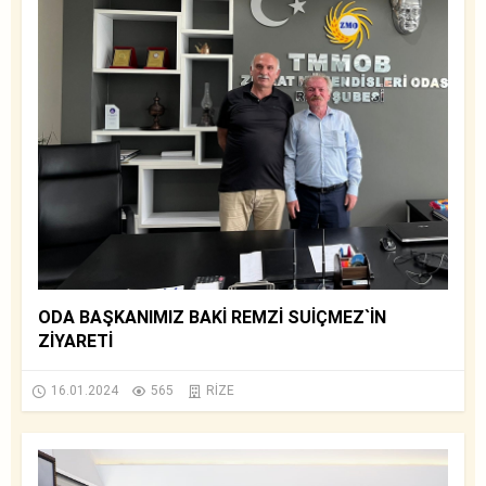
ODA BAŞKANIMIZ BAKİ REMZİ SUİÇMEZ`İN
ZİYARETİ
16.01.2024
565
RİZE