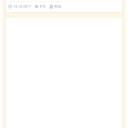
16.10.2017
976
RİZE